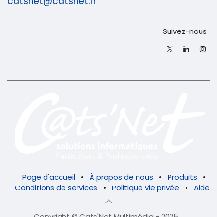
catsnet@catsnet.fr
Suivez-nous
Page d'accueil
•
À propos de nous
•
Produits
•
Conditions de services
•
Politique vie privée
•
Aide
Copyright © Cats'Net Multimédia - 2025