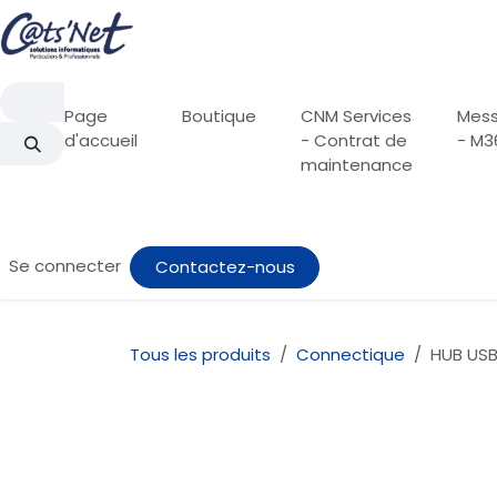
Se rendre au contenu
Page
Boutique
CNM Services
Mess
d'accueil
- Contrat de
- M3
maintenance
Se connecter
Contactez-nous
Tous les produits
Connectique
HUB USB-