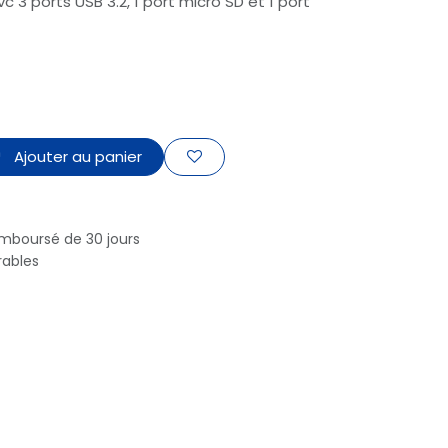
c 3 ports USB 3.2, 1 port micro SD et 1 port
Ajouter au panier
emboursé de 30 jours
rables
Suivez-nous