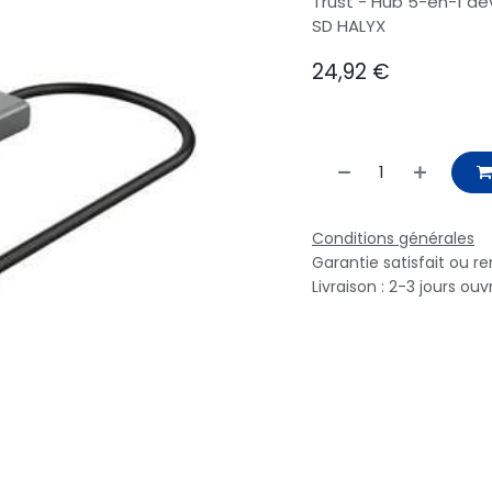
Trust - Hub 5-en-1 aev
SD HALYX
24,92
€
Conditions générales
Garantie satisfait ou r
Livraison : 2-3 jours ouv
ez-nous
Envoyez-nous un message
4 79 42 31 41
catsnet@catsnet.fr