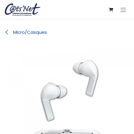
Se rendre au contenu
Micro/Casques