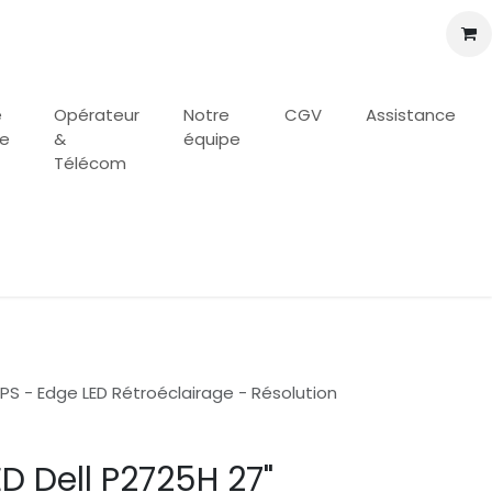
e
Opérateur
Notre
CGV
Assistance
se
&
équipe
Télécom
 IPS - Edge LED Rétroéclairage - Résolution
D Dell P2725H 27"