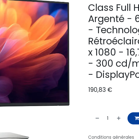
Class Full H
Argenté - 
- Technolo
Rétroéclair
x 1080 - 16
- 300 cd/m
- DisplayPo
190,83
€
Conditions générales