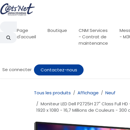
Se rendre au contenu
Page
Boutique
CNM Services
Mess
d'accueil
- Contrat de
- M3
maintenance
Se connecter
Contactez-nous
Tous les produits
Affichage
Neuf
Moniteur LED Dell P2725H 27" Class Full HD
1920 x 1080 - 16,7 Millions de Couleurs - 30