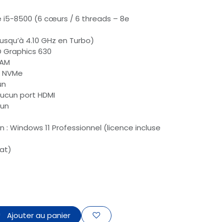
re i5-8500 (6 cœurs / 6 threads – 8e
jusqu’à 4.10 GHz en Turbo)
D Graphics 630
RAM
D NVMe
un
Aucun port HDMI
cun
 : Windows 11 Professionnel (licence incluse
tat)
Ajouter au panier