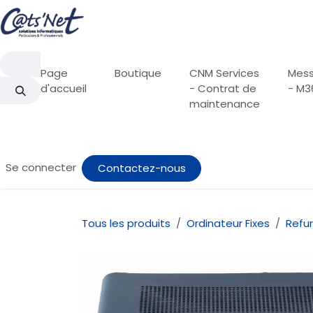
Se rendre au contenu
Page
Boutique
CNM Services
Mess
d'accueil
- Contrat de
- M3
maintenance
Se connecter
Contactez-nous
Tous les produits
Ordinateur Fixes
Refu