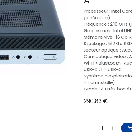
A
Processeur : Intel Co
génération)
Fréquence : 2.10 GHz (
Graphismes : Intel UH
Mémoire vive : 16 Go 
Stockage : 512 Go SS
Lecteur optique : Auc
Connectique vidéo : 
Wi-Fi / Bluetooth : Au
USB-C : 1 × USB-C
Système d’exploitation
– non installé)
Grade : A (très bon é
290,83
€