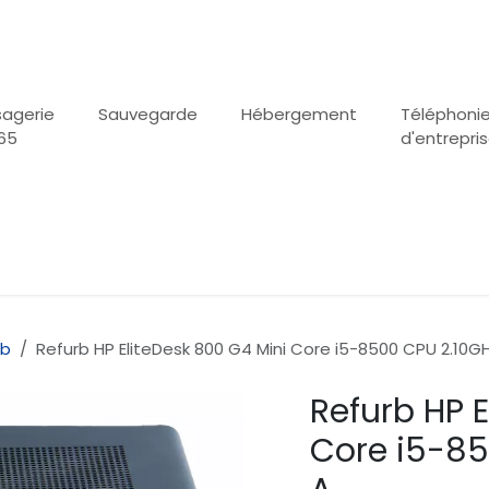
agerie
Sauvegarde
Hébergement
Téléphoni
65
d'entrepri
rb
Refurb HP EliteDesk 800 G4 Mini Core i5-8500 CPU 2.10G
Refurb HP E
Core i5-85