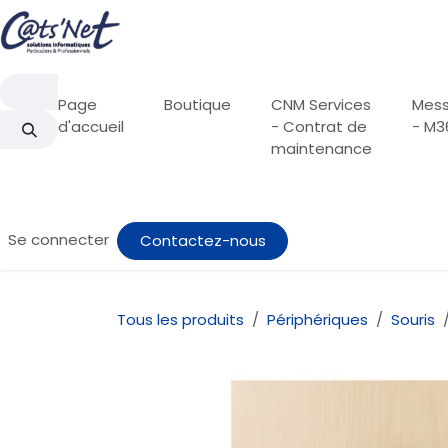
Se rendre au contenu
Page
Boutique
CNM Services
Mess
d'accueil
- Contrat de
- M3
maintenance
Se connecter
Contactez-nous
Tous les produits
Périphériques
Souris