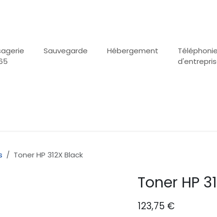
agerie
Sauvegarde
Hébergement
Téléphoni
65
d'entrepri
s
Toner HP 312X Black
Toner HP 3
123,75
€