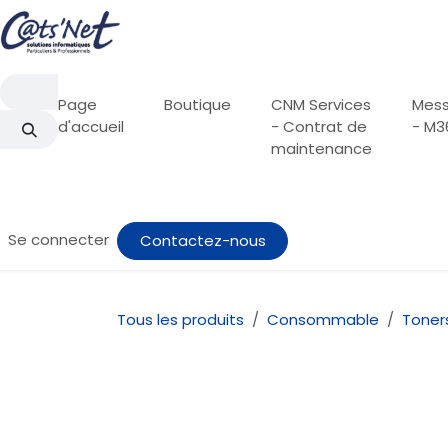
Se rendre au contenu
Page
Boutique
CNM Services
Mess
d'accueil
- Contrat de
- M3
maintenance
Se connecter
Contactez-nous
Tous les produits
Consommable
Toner