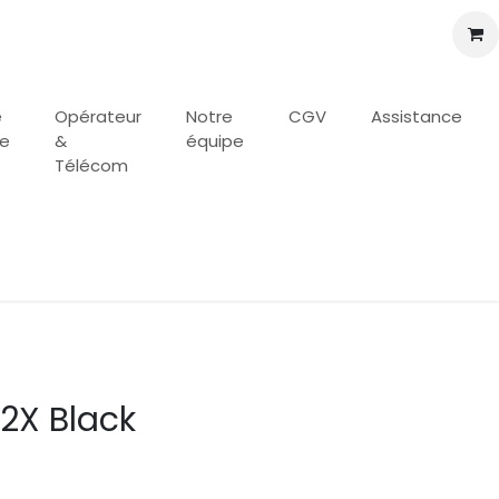
e
Opérateur
Notre
CGV
Assistance
se
&
équipe
Télécom
12X Black